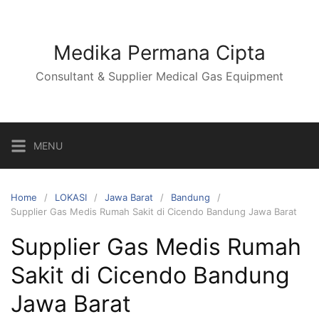
Skip
to
content
Medika Permana Cipta
Consultant & Supplier Medical Gas Equipment
MENU
Home
LOKASI
Jawa Barat
Bandung
Supplier Gas Medis Rumah Sakit di Cicendo Bandung Jawa Barat
Supplier Gas Medis Rumah
Sakit di Cicendo Bandung
Jawa Barat