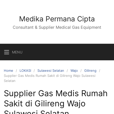
Skip
to
content
Medika Permana Cipta
Consultant & Supplier Medical Gas Equipment
MENU
Home
LOKASI
Sulawesi Selatan
Wajo
Gilireng
Supplier Gas Medis Rumah Sakit di Gilireng Wajo Sulawesi
Selatan
Supplier Gas Medis Rumah
Sakit di Gilireng Wajo
Sulawesi Selatan