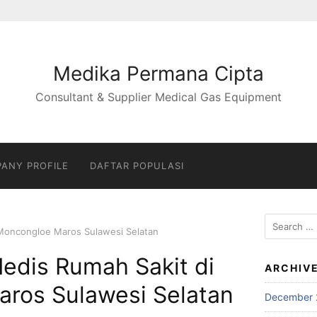
Medika Permana Cipta
Consultant & Supplier Medical Gas Equipment
ANY PROFILE
DAFTAR POPULASI
Search
 Moncongloe Maros Sulawesi Selatan
for:
edis Rumah Sakit di
ARCHIV
ros Sulawesi Selatan
December 