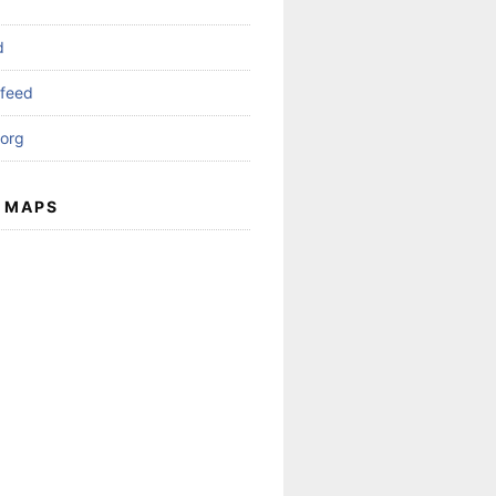
d
feed
org
 MAPS