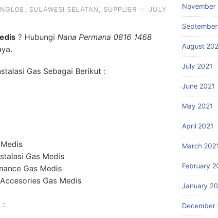
November 
NGLOE
,
SULAWESI SELATAN
,
SUPPLIER
·
JULY
September
edis
? Hubungi
Nana Permana 0816 1468
August 20
aya.
July 2021
talasi Gas Sebagai Berikut :
June 2021
May 2021
April 2021
 Medis
March 202
stalasi Gas Medis
February 2
enance Gas Medis
 Accesories Gas Medis
January 2
 :
December 