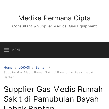
Skip
to
content
Medika Permana Cipta
Consultant & Supplier Medical Gas Equipment
MENU
Home
LOKASI
Banten
Supplier Gas Medis Rumah Sakit di Pamubulan Bayah Lebak
Banten
Supplier Gas Medis Rumah
Sakit di Pamubulan Bayah
Lebak Banten