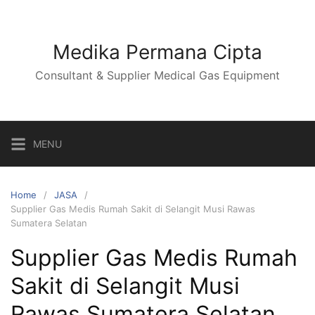
Skip
to
content
Medika Permana Cipta
Consultant & Supplier Medical Gas Equipment
MENU
Home
JASA
Supplier Gas Medis Rumah Sakit di Selangit Musi Rawas
Sumatera Selatan
Supplier Gas Medis Rumah
Sakit di Selangit Musi
Rawas Sumatera Selatan