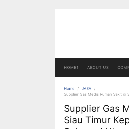
Skip
to
content
HOME1
ABOUT US
COMP
Home
JASA
Supplier Gas Medis Rumah Sakit di S
Supplier Gas M
Siau Timur Kep