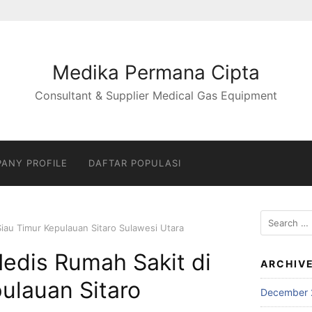
Medika Permana Cipta
Consultant & Supplier Medical Gas Equipment
ANY PROFILE
DAFTAR POPULASI
Search
iau Timur Kepulauan Sitaro Sulawesi Utara
for:
edis Rumah Sakit di
ARCHIV
ulauan Sitaro
December 