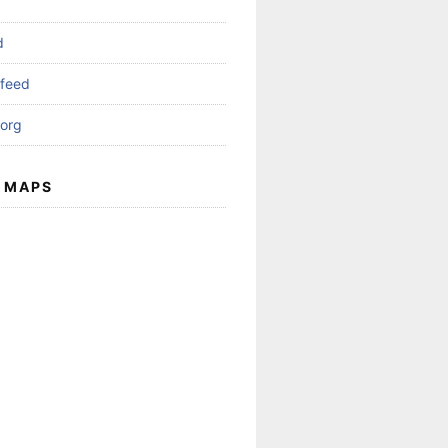
d
feed
org
 MAPS