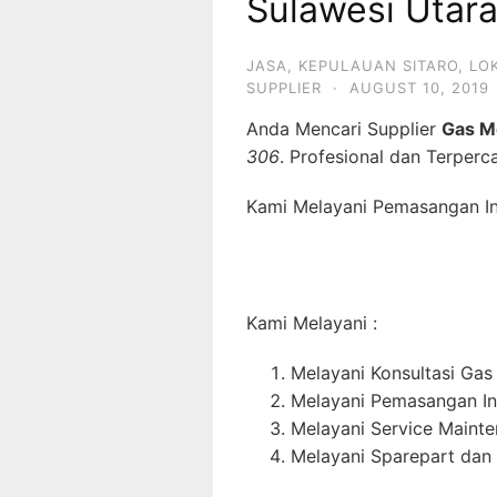
Sulawesi Utar
JASA
,
KEPULAUAN SITARO
,
LO
SUPPLIER
·
AUGUST 10, 2019
Anda Mencari Supplier
Gas M
306
. Profesional dan Terperc
Kami Melayani Pemasangan Ins
Kami Melayani :
Melayani Konsultasi Gas
Melayani Pemasangan In
Melayani Service Maint
Melayani Sparepart dan