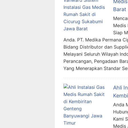
Medis
Barat
Mencar
Medis 
Siap 
Anda. PT. Medika Permana Ci
Bidang Distributor dan Suppl
Melayani Seluruh Wilayah In
Perancangan, Pengadaan Bara
Yang Menerapkan Standar Se
Ahli I
Kembi
Anda M
Hubung
Kami 
Medis 