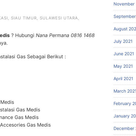
a
November 
September
KASI
,
SIAU TIMUR
,
SULAWESI UTARA
,
August 20
edis
? Hubungi
Nana Permana 0816 1468
July 2021
aya.
June 2021
talasi Gas Sebagai Berikut :
May 2021
April 2021
March 202
 Medis
February 2
stalasi Gas Medis
January 2
enance Gas Medis
 Accesories Gas Medis
December 