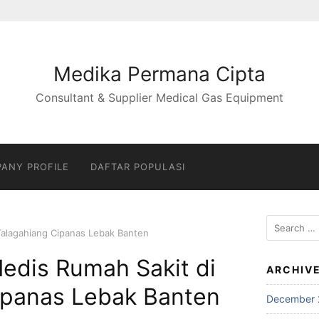
Medika Permana Cipta
Consultant & Supplier Medical Gas Equipment
ANY PROFILE
DAFTAR POPULASI
Search
Talagahiang Cipanas Lebak Banten
for:
edis Rumah Sakit di
ARCHIV
ipanas Lebak Banten
December 