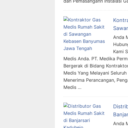
dan Pemasangann Instalasi G
Kontr
Sawan
Anda M
Hubung
Kami 
Medis Anda. PT. Medika Per
Bergerak di Bidang Kontraktor
Medis Yang Melayani Seluruh 
Menerima Perancangan, Penga
Medis …
Distr
Banja
Anda M