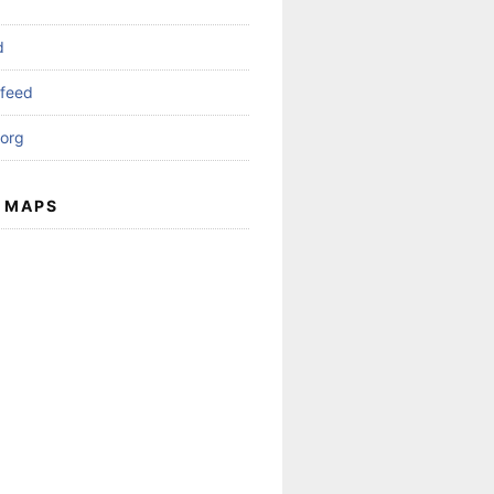
d
feed
org
 MAPS