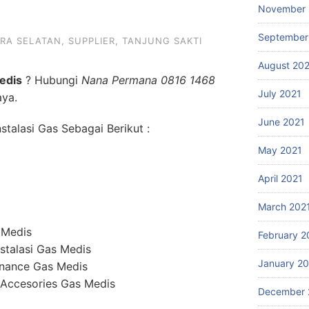
November 
September
RA SELATAN
,
SUPPLIER
,
TANJUNG SAKTI
August 20
edis
? Hubungi
Nana Permana 0816 1468
July 2021
aya.
June 2021
talasi Gas Sebagai Berikut :
May 2021
April 2021
March 202
 Medis
February 2
stalasi Gas Medis
January 2
enance Gas Medis
 Accesories Gas Medis
December 