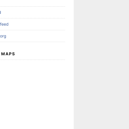
d
feed
org
 MAPS