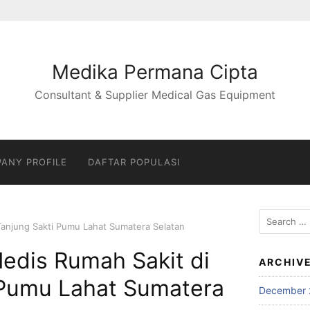
Medika Permana Cipta
Consultant & Supplier Medical Gas Equipment
ANY PROFILE
DAFTAR POPULASI
Search
Tanjung Sakti Pumu Lahat Sumatera Selatan
for:
edis Rumah Sakit di
ARCHIV
 Pumu Lahat Sumatera
December 