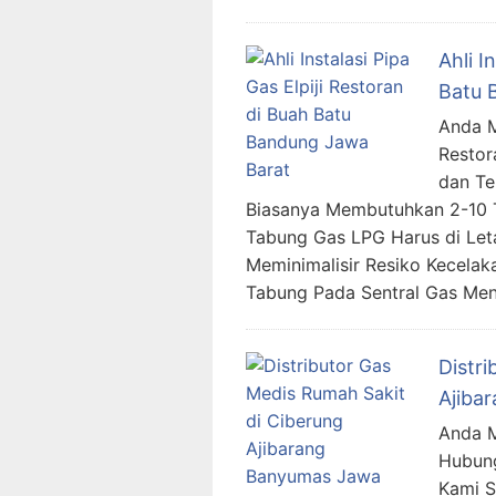
Ahli I
Batu 
Anda Me
Restor
dan Te
Biasanya Membutuhkan 2-10 T
Tabung Gas LPG Harus di Let
Meminimalisir Resiko Kecela
Tabung Pada Sentral Gas Me
Distr
Ajiba
Anda M
Hubung
Kami 