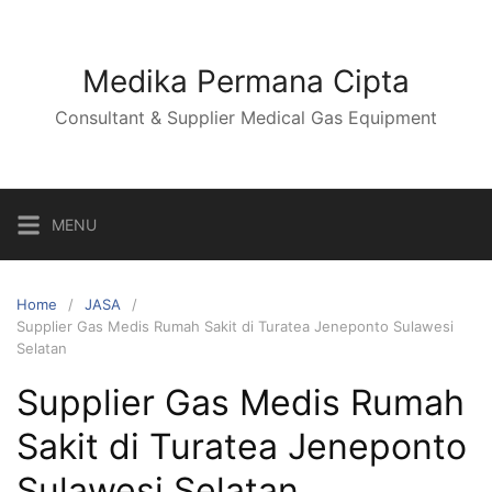
Skip
to
content
Medika Permana Cipta
Consultant & Supplier Medical Gas Equipment
MENU
Home
JASA
Supplier Gas Medis Rumah Sakit di Turatea Jeneponto Sulawesi
Selatan
Supplier Gas Medis Rumah
Sakit di Turatea Jeneponto
Sulawesi Selatan