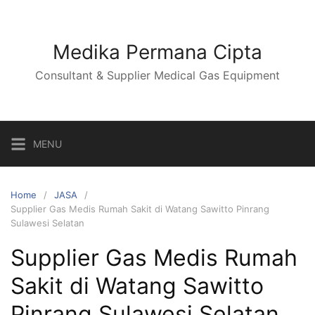
Skip
to
content
Medika Permana Cipta
Consultant & Supplier Medical Gas Equipment
MENU
Home
JASA
Supplier Gas Medis Rumah Sakit di Watang Sawitto Pinrang
Sulawesi Selatan
Supplier Gas Medis Rumah
Sakit di Watang Sawitto
Pinrang Sulawesi Selatan