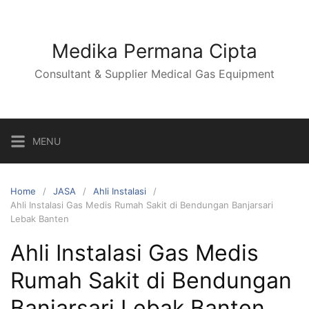
Skip
to
content
Medika Permana Cipta
Consultant & Supplier Medical Gas Equipment
MENU
Home
JASA
Ahli Instalasi
Ahli Instalasi Gas Medis Rumah Sakit di Bendungan Banjarsari
Lebak Banten
Ahli Instalasi Gas Medis
Rumah Sakit di Bendungan
Banjarsari Lebak Banten