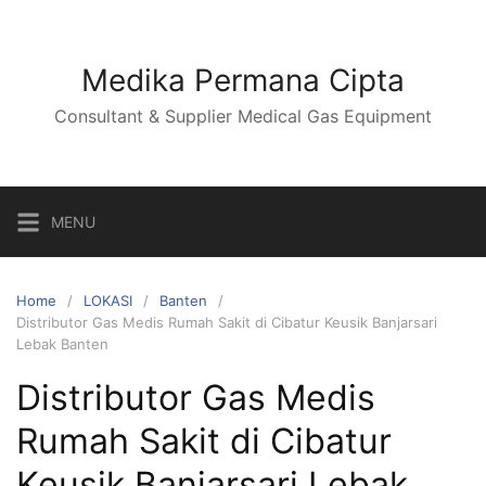
Skip
to
content
Medika Permana Cipta
Consultant & Supplier Medical Gas Equipment
MENU
Home
LOKASI
Banten
Distributor Gas Medis Rumah Sakit di Cibatur Keusik Banjarsari
Lebak Banten
Distributor Gas Medis
Rumah Sakit di Cibatur
Keusik Banjarsari Lebak