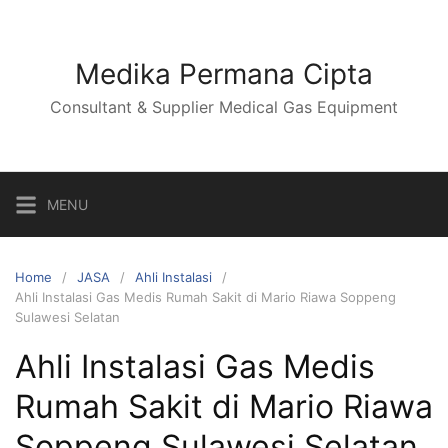
Skip
to
content
Medika Permana Cipta
Consultant & Supplier Medical Gas Equipment
MENU
Home
JASA
Ahli Instalasi
Ahli Instalasi Gas Medis Rumah Sakit di Mario Riawa Soppeng
Sulawesi Selatan
Ahli Instalasi Gas Medis
Rumah Sakit di Mario Riawa
Soppeng Sulawesi Selatan