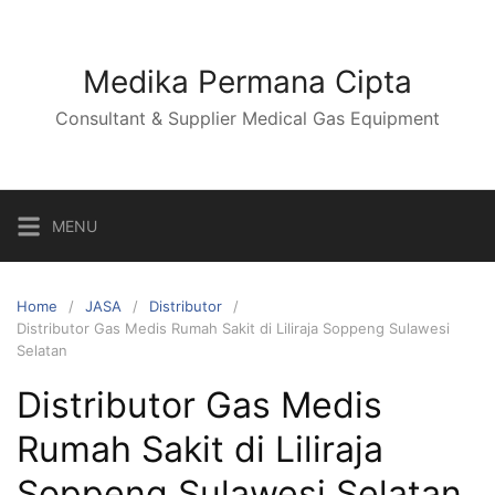
Skip
to
content
Medika Permana Cipta
Consultant & Supplier Medical Gas Equipment
MENU
Home
JASA
Distributor
Distributor Gas Medis Rumah Sakit di Liliraja Soppeng Sulawesi
Selatan
Distributor Gas Medis
Rumah Sakit di Liliraja
Soppeng Sulawesi Selatan