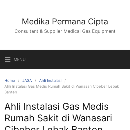
Skip
to
content
Medika Permana Cipta
Consultant & Supplier Medical Gas Equipment
MENU
Home
JASA
Ahli Instalasi
Ahli Instalasi Gas Medis Rumah Sakit di Wanasari Cibeber Lebak
Banten
Ahli Instalasi Gas Medis
Rumah Sakit di Wanasari
Cibeber Lebak Banten