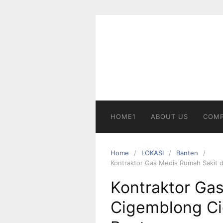
Skip
to
content
HOME1
ABOUT US
COMP
Home
LOKASI
Banten
Kontraktor Gas Medis Rumah Sakit 
Kontraktor Gas
Cigemblong C