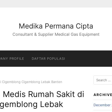
Medika Permana Cipta
Consultant & Supplier Medical Gas Equipment
ANY PROFILE
DAFTAR POPULASI
Search
di Cigemblong Cigemblong Lebak Banten
for:
 Medis Rumah Sakit di
ARCHIV
igemblong Lebak
December 