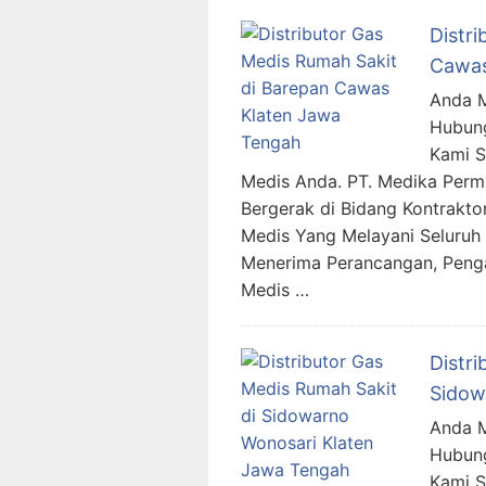
Distr
Cawas
Anda M
Hubung
Kami 
Medis Anda. PT. Medika Per
Bergerak di Bidang Kontraktor
Medis Yang Melayani Seluruh 
Menerima Perancangan, Penga
Medis …
Distr
Sidow
Anda M
Hubung
Kami 