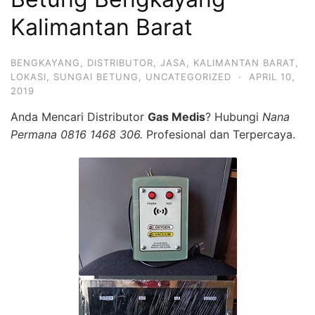
Kalimantan Barat
BENGKAYANG
,
DISTRIBUTOR
,
JASA
,
KALIMANTAN BARAT
,
LOKASI
,
SUNGAI BETUNG
,
UNCATEGORIZED
·
APRIL 10,
2019
Anda Mencari Distributor
Gas Medis
? Hubungi
Nana
Permana 0816 1468 306.
Profesional dan Terpercaya.