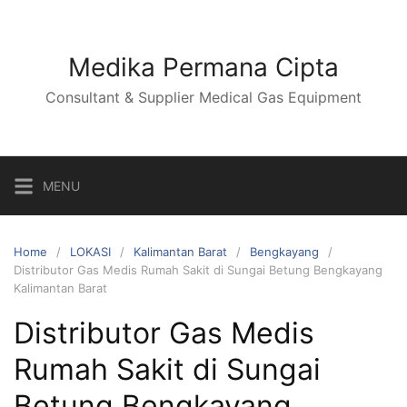
Skip
to
content
Medika Permana Cipta
Consultant & Supplier Medical Gas Equipment
MENU
Home
LOKASI
Kalimantan Barat
Bengkayang
Distributor Gas Medis Rumah Sakit di Sungai Betung Bengkayang
Kalimantan Barat
Distributor Gas Medis
Rumah Sakit di Sungai
Betung Bengkayang