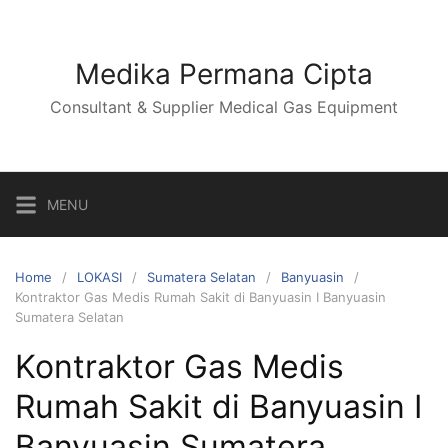
Skip
to
content
Medika Permana Cipta
Consultant & Supplier Medical Gas Equipment
MENU
Home
LOKASI
Sumatera Selatan
Banyuasin
Kontraktor Gas Medis Rumah Sakit di Banyuasin I Banyuasin
Sumatera Selatan
Kontraktor Gas Medis
Rumah Sakit di Banyuasin I
Banyuasin Sumatera